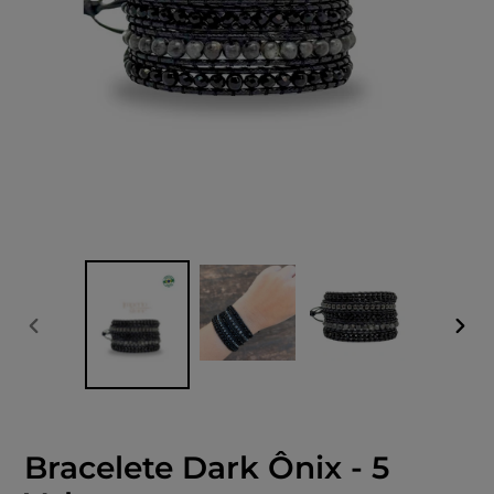
SLIDE
PRÓ
ANTERIOR
SLID
Bracelete Dark Ônix - 5