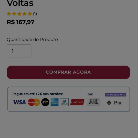
Voltas
(
1
)
Preço
R$ 167,97
normal
Quantidade do Produto
COMPRAR AGORA
Adicionando
o
produto