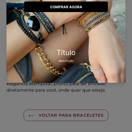
Punho de circunferência 13 e 14 cm: 6 voltas com os
ajustes.
Punho de circunferência 19 a 21 cm: FALE CONOSCO
-Feito à mão no Brasil.
O melhor de tudo é que ele está disponível para
pronta entrega em todo o Brasil. Prazo de entrega
estimado de 4 a 8 dias úteis.
Um acessório que reflete a força da natureza e a
elegância atemporal, pronto para ser enviado
diretamente para você, onde quer que esteja.
VOLTAR PARA BRACELETES