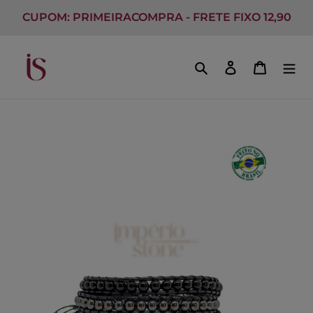
Pular
CUPOM: PRIMEIRACOMPRA - FRETE FIXO 12,90
para
o
conteúdo
Pesquisar
Fazer login
Carrinh