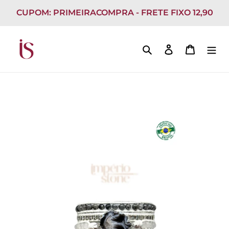
Pular
CUPOM: PRIMEIRACOMPRA - FRETE FIXO 12,90
para
o
conteúdo
Pesquisar
Fazer login
Carrinh