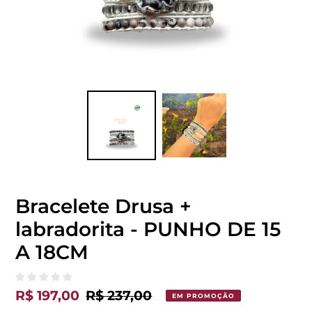
Bracelete Drusa +
labradorita - PUNHO DE 15
A 18CM
Preço
R$ 197,00
Preço
R$ 237,00
EM PROMOÇÃO