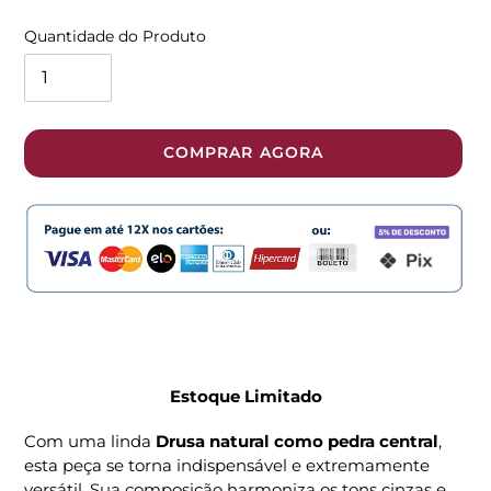
promocional
normal
Quantidade do Produto
COMPRAR AGORA
Adicionando
o
produto
Estoque Limitado
ao
seu
Com uma linda
Drusa natural como pedra central
,
carrinho
esta peça se torna indispensável e extremamente
versátil. Sua composição harmoniza os tons cinzas e